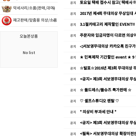
토요일 택배 접수시 참고( 택배사 
공지
악세사리/소품(판매,대여)
2017년 제4회 무대의상 무상임대 
공지
재고판매/맞춤용 의상/소품
3.1절카테고리 제작할인 EVENT!!
공지
주문자와 입금자명이 다르면 의상이
공지
오늘본상품
◁서보영무대의상 카카오톡 친구가
공지
No list
★ 민복제작 기간할인 event ★ 9
공지
☆발표☆2016년 제3회 무대의상 
공지
<공지> 제3회 서보영무대의상 무
공지
☆ 돌드레스/돌슈즈 특가판매 ☆
공지
♡ 셀프스튜디오 렌탈 ♡
공지
* 의상비 부과세 안내 *
공지
<공지> 제3회 서보영무대의상 무
공지
<필독> 서보영무대의상 확장이전
공지