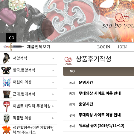
상품후기작성
서양복식
한국.동양복식
어린이 의상
운영시간
공지
무대의상 사이트 이용 안내
근대.현대복식
공지
운영시간
공지
이벤트.캐릭터,무용의상
무대의상 사이트 이용 안내
공지
작품별 의상
워크샵 공지(2019/1/11~12)
공지
성인합창복/어린이합창단
복/연주드레스