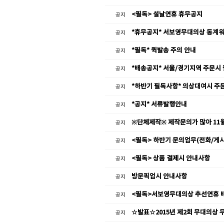
<필독> 설날연휴 휴무공지
공지
*휴무공지* 서보영무대의상 동계
공지
*필독* 퀵발송 주의 안내
공지
*배송공지* 서울/경기지역 주문시
공지
*하반기 필독사항* 의상대여시 주
공지
*공지* 서류발행안내
공지
※단체제작※ 제작문의가 많아 11
공지
<필독> 하반기 문의업무(전화/게시
공지
<필독> 상품 결제시 안내사항
공지
방문픽업시 안내사항
공지
<필독>서보영무대의상 추선연휴 
공지
☆발표☆2015년 제2회 무대의상 
공지