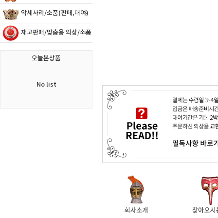
악세사리/소품(판매,대여)
재고판매/맞춤용 의상/소품
오늘본상품
No list