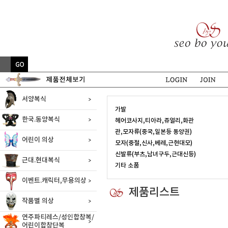
서양복식
가발
한국.동양복식
헤어코사지,티아라,쥬얼리,화관
관,모자류(중국,일본등 동양권)
어린이 의상
모자(중절,신사,베레,근현대모)
신발류(부츠,남녀구두,근대신등)
근대.현대복식
기타 소품
이벤트.캐릭터,무용의상
제품리스트
작품별 의상
연주파티레스/성인합창복/
어린이합창단복