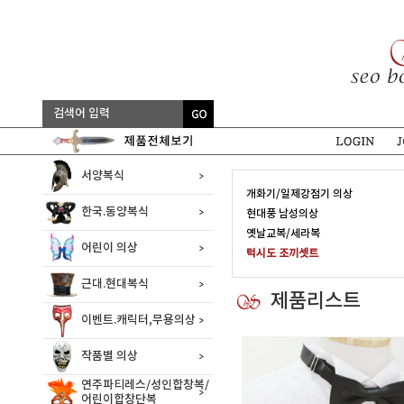
서양복식
개화기/일제강점기 의상
한국.동양복식
현대풍 남성의상
옛날교복/세라복
어린이 의상
턱시도 조끼셋트
근대.현대복식
제품리스트
이벤트.캐릭터,무용의상
작품별 의상
연주파티레스/성인합창복/
어린이합창단복