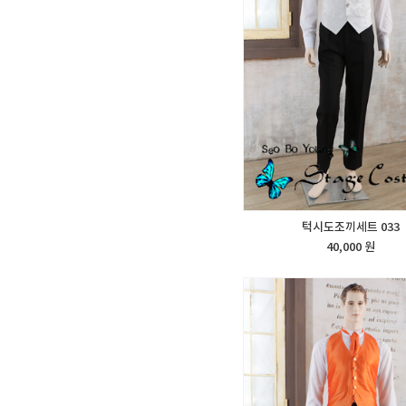
턱시도조끼세트 033
40,000 원