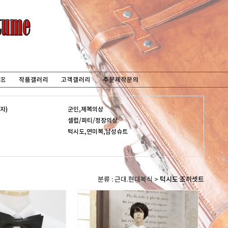
자)
군인,제복의상
셀럽/파티/정장의상
턱시도,연미복,남성슈트
분류 : 근대.현대복식 >
턱시도 조끼셋트