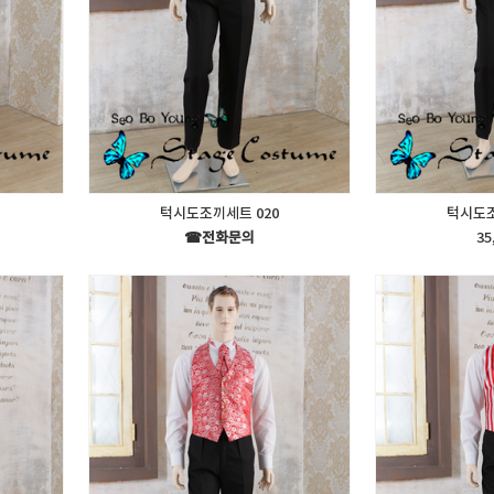
턱시도조끼세트 020
턱시도조
☎전화문의
35