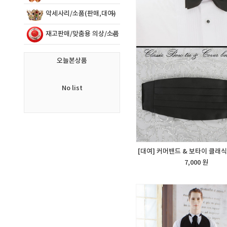
악세사리/소품(판매,대여)
재고판매/맞춤용 의상/소품
오늘본상품
No list
[대여] 커머밴드 & 보타이 클래식
7,000 원