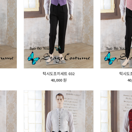
턱시도조끼세트 032
턱시도조
40,000 원
40