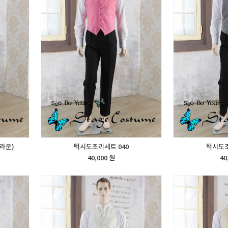
라운)
턱시도조끼세트 040
턱시도조
40,000 원
40