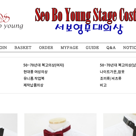
50~70년대 복고의상(여자)
50~70년대 복고의상(남
현대풍 여성의상
나이트가운,잠옷
유니폼.작업복
조끼류/셔츠류
제작납품의상
비고