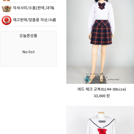
악세사리/소품(판매,대여)
재고판매/맞춤용 의상/소품
오늘본상품
No list
레드 체크 교복01(44~88size)
33,000 원