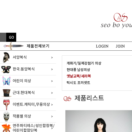
서양복식
개화기/일제강점기 의상
한국.동양복식
현대풍 남성의상
옛날교복/세라복
어린이 의상
턱시도 조끼셋트
근대.현대복식
제품리스트
이벤트.캐릭터,무용의상
작품별 의상
연주파티레스/성인합창복/
어린이합창단복