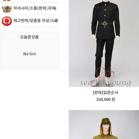
악세사리/소품(판매,대여)
재고판매/맞춤용 의상/소품
오늘본상품
No list
[판매]일본순사
330,000 원