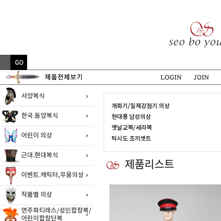
서양복식
개화기/일제강점기 의상
한국.동양복식
현대풍 남성의상
옛날교복/세라복
어린이 의상
턱시도 조끼셋트
근대.현대복식
제품리스트
이벤트.캐릭터,무용의상
작품별 의상
연주파티레스/성인합창복/
어린이합창단복