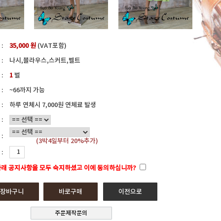
:
35,000 원
(VAT포함)
:
나시,블라우스,스커트,벨트
:
1
벌
:
~66까지 가능
:
하루 연체시 7,000원 연체료 발생
:
:
(3박4일부터 20%추가)
:
아래 공지사항을 모두 숙지하셨고 이에 동의하십니까?
주문제작문의