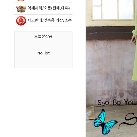
악세사리/소품(판매,대여)
재고판매/맞춤용 의상/소품
오늘본상품
No list