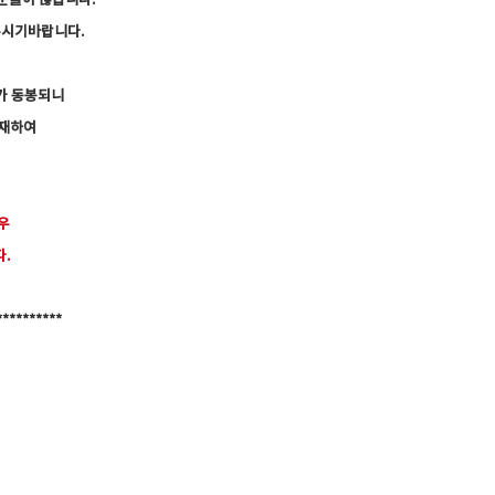
질문들이 많습니다.
주시기바랍니다.
가 동봉되니
기재하여
우
.
********