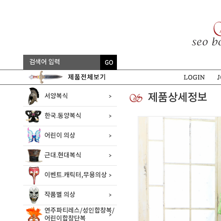
제품상세정보
서양복식
한국.동양복식
어린이 의상
근대.현대복식
이벤트.캐릭터,무용의상
작품별 의상
연주파티레스/성인합창복/
어린이합창단복