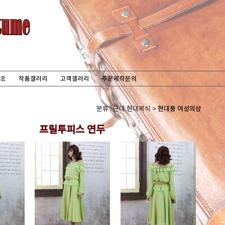
분류 : 근대.현대복식 >
현대풍 여성의상
프릴투피스 연두