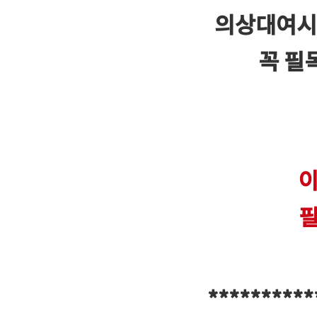
의상대여시
꼭 필
이
필
********