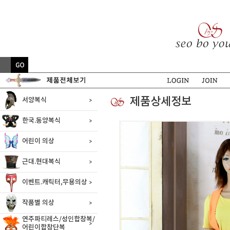
제품상세정보
서양복식
한국.동양복식
어린이 의상
근대.현대복식
이벤트.캐릭터,무용의상
작품별 의상
연주파티레스/성인합창복/
어린이합창단복