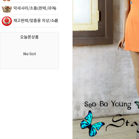
악세사리/소품(판매,대여)
재고판매/맞춤용 의상/소품
오늘본상품
No list