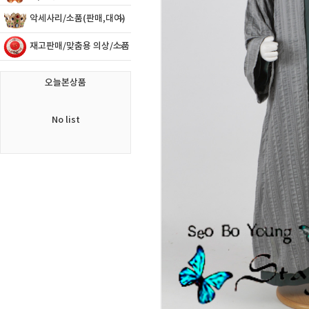
악세사리/소품(판매,대여)
재고판매/맞춤용 의상/소품
오늘본상품
No list