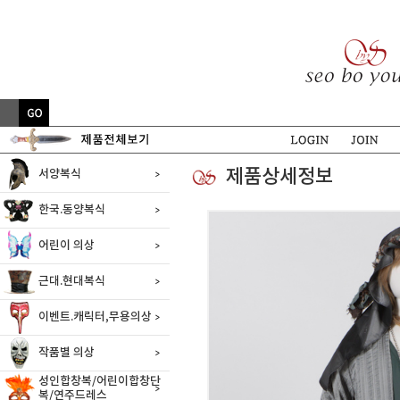
제품상세정보
서양복식
한국.동양복식
어린이 의상
근대.현대복식
이벤트.캐릭터,무용의상
작품별 의상
성인합창복/어린이합창단
복/연주드레스