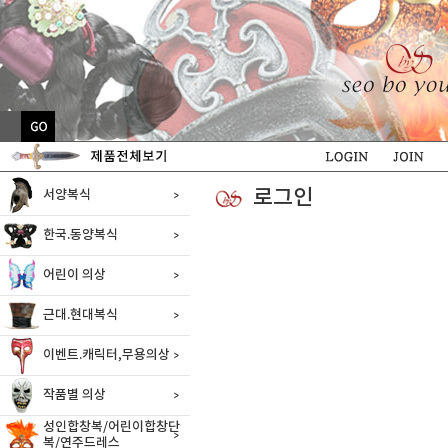
로그인
서양복식
한국.동양복식
어린이 의상
근대.현대복식
이벤트.캐릭터,무용의상
작품별 의상
성인합창복/어린이합창단
복/연주드레스