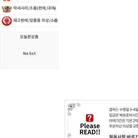
악세사리/소품(판매,대여)
재고판매/맞춤용 의상/소품
오늘본상품
No list