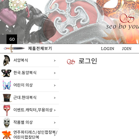
로그인
서양복식
한국.동양복식
어린이 의상
근대.현대복식
이벤트.캐릭터,무용의상
작품별 의상
연주파티레스/성인합창복/
어린이합창단복