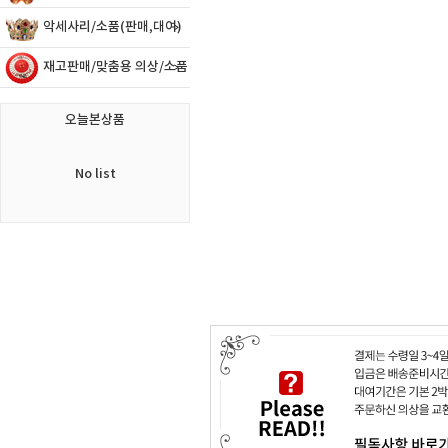
악세사리/소품(판매,대여)
재고판매/맞춤용 의상/소품
오늘본상품
No list