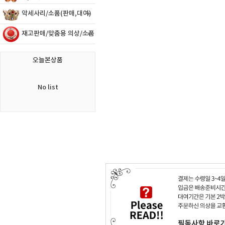
악세사리/소품(판매,대여)
재고판매/맞춤용 의상/소품
오늘본상품
No list