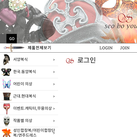
로그인
서양복식
한국.동양복식
어린이 의상
근대.현대복식
이벤트.캐릭터,무용의상
작품별 의상
성인합창복/어린이합창단
복/연주드레스