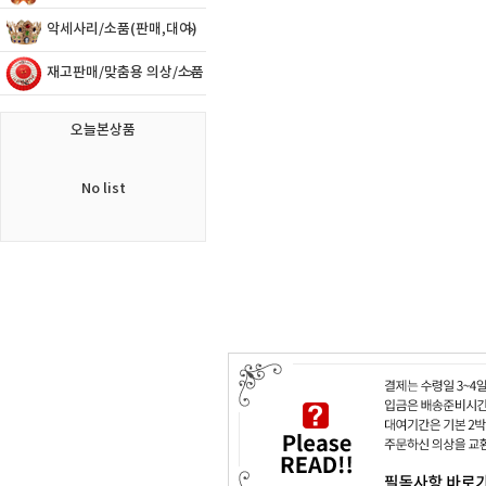
악세사리/소품(판매,대여)
재고판매/맞춤용 의상/소품
오늘본상품
No list