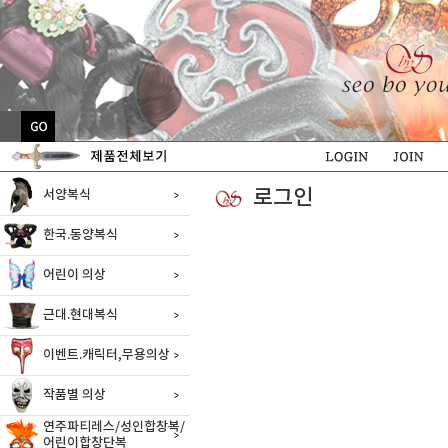
로그인
서양복식
한국.동양복식
어린이 의상
근대.현대복식
이벤트.캐릭터,무용의상
작품별 의상
연주파티레스/성인합창복/
어린이합창단복